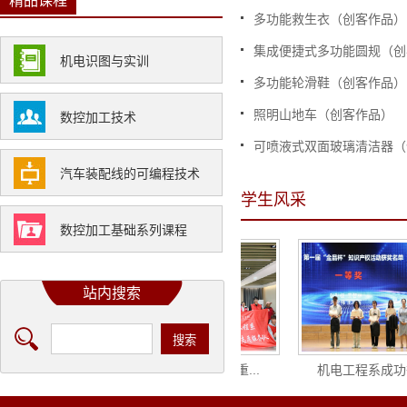
精品课程
多功能救生衣（创客作品）
集成便捷式多功能圆规（创
机电识图与实训
多功能轮滑鞋（创客作品）
照明山地车（创客作品）
数控加工技术
可喷液式双面玻璃清洁器（
汽车装配线的可编程技术
学生风采
数控加工基础系列课程
站内搜索
”趣盎然 以棋...
福满福山，非遗重...
机电工程系成功举.